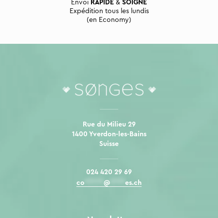
Envoi
RAPIDE
&
SOIGNÉ
Expédition tous les lundis
(en Economy)
Rue du Milieu 29
1400 Yverdon-les-Bains
Suisse
024 420 29 69
co
*****
@
****
es.ch