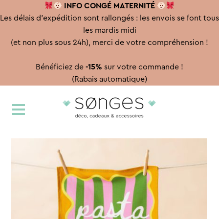
INFO CONGÉ
MATERNITÉ
Les délais d'expédition sont rallongés : les envois se font tous
les mardis midi
(et non plus sous 24h), merci de votre compréhension !
Bénéficiez de
-15%
sur votre commande !
(Rabais automatique)
Aller
Aller
à
au
la
contenu
navigation