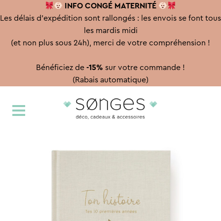
INFO CONGÉ
MATERNITÉ
Les délais d'expédition sont rallongés : les envois se font tous
les mardis midi
(et non plus sous 24h), merci de votre compréhension !
Bénéficiez de
-15%
sur votre commande !
(Rabais automatique)
Aller
Aller
à
au
la
contenu
navigation