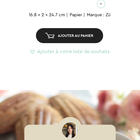
de
-
Livre
16.8 x 2 x 24.7 cm
Papier
Marque : Zü
souvenirs
–
10
AJOUTER AU PANIER
premières
années
Ajouter à votre liste de souhaits
-
Grège