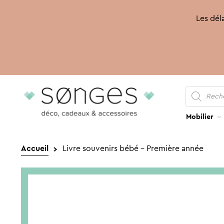
Les déla
Recherche
Aller
Aller
de
produits
à
au
la
contenu
Mobilier
navigation
Accueil
Livre souvenirs bébé – Première année