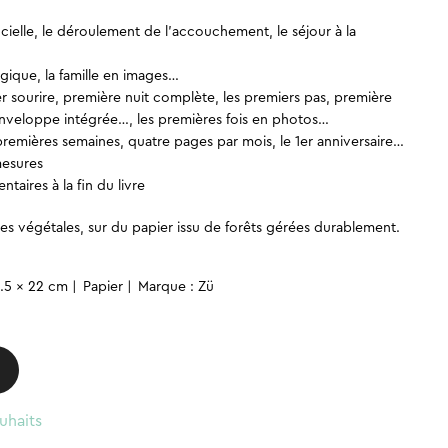
icielle, le déroulement de l’accouchement, le séjour à la
…
gique, la famille en images…
r sourire, première nuit complète, les premiers pas, première
veloppe intégrée…, les premières fois en photos…
 premières semaines, quatre pages par mois, le 1er anniversaire…
mesures
aires à la fin du livre
s végétales, sur du papier issu de forêts gérées durablement.
2.5 x 22 cm
Papier
Marque : Zü
uhaits