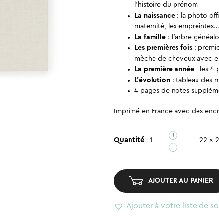
l’histoire du prénom
La naissance
: la photo off
maternité, les empreintes
La famille
: l’arbre généalo
Les premières fois
: premie
mèche de cheveux avec en
La première année
: les 4
L’évolution
: tableau des 
4 pages de notes supplément
Imprimé en France avec des encre
+
quantité
Quantité
22 x 
-
de
Livre
souvenirs
AJOUTER AU PANIER
bébé
–
Ajouter à votre liste de so
Première