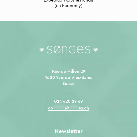
Expédition tous les lundis
(en Economy)
Rue du Milieu 29
1400 Yverdon-les-Bains
Suisse
024 420 29 69
co
*****
@
****
es.ch
Newsletter