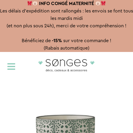
INFO CONGÉ
MATERNITÉ
Les délais d'expédition sont rallongés : les envois se font tous
les mardis midi
(et non plus sous 24h), merci de votre compréhension !
Bénéficiez de
-15%
sur votre commande !
(Rabais automatique)
Aller
Aller
à
au
la
contenu
navigation