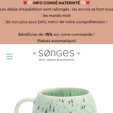
INFO CONGÉ
MATERNITÉ
Les délais d'expédition sont rallongés : les envois se font tous
les mardis midi
(et non plus sous 24h), merci de votre compréhension !
Bénéficiez de
-15%
sur votre commande !
(Rabais automatique)
Aller
Aller
à
au
la
contenu
navigation