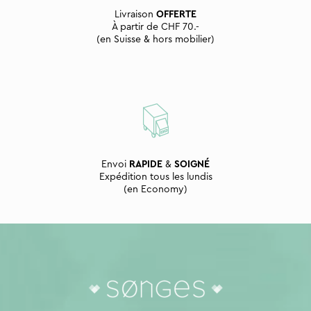
Livraison
OFFERTE
À partir de CHF 70.-
(en Suisse & hors mobilier)
Envoi
RAPIDE
&
SOIGNÉ
Expédition tous les lundis
(en Economy)