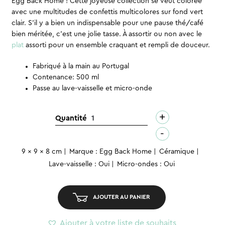
Egg Back Home ! Cette joyeuse collection se veut colorée
avec une multitudes de confettis multicolores sur fond vert
clair. S’il y a bien un indispensable pour une pause thé/café
bien méritée, c’est une jolie tasse. À assortir ou non avec le
plat
assorti pour un ensemble craquant et rempli de douceur.
Fabriqué à la main au Portugal
Contenance: 500 ml
Passe au lave-vaisselle et micro-onde
+
quantité
Quantité
de
-
Mug
9 x 9 x 8 cm
Marque : Egg Back Home
Céramique
-
Lave-vaisselle : Oui
Micro-ondes : Oui
Party
Green
M
AJOUTER AU PANIER
Ajouter à votre liste de souhaits