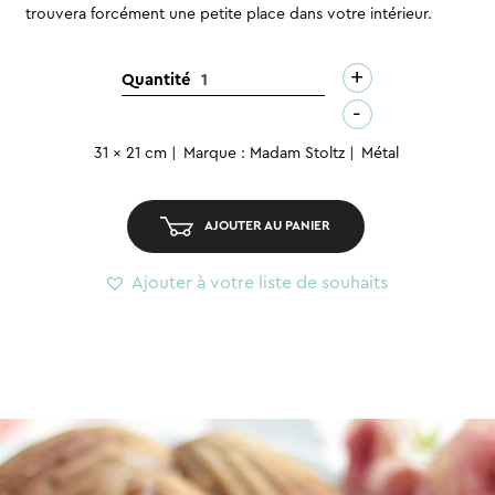
trouvera forcément une petite place dans votre intérieur.
+
quantité
Quantité
de
-
Panier
31 x 21 cm
Marque : Madam Stoltz
Métal
en
métal
sur
AJOUTER AU PANIER
pied
-
Ajouter à votre liste de souhaits
M