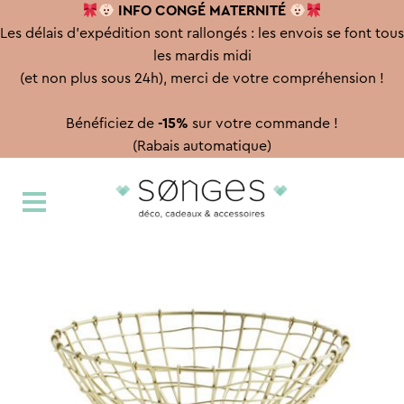
INFO CONGÉ
MATERNITÉ
Les délais d'expédition sont rallongés : les envois se font tous
les mardis midi
(et non plus sous 24h), merci de votre compréhension !
Bénéficiez de
-15%
sur votre commande !
(Rabais automatique)
Aller
Aller
à
au
la
contenu
navigation