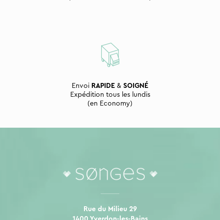
Envoi
RAPIDE
&
SOIGNÉ
Expédition tous les lundis
(en Economy)
Rue du Milieu 29
1400 Yverdon-les-Bains