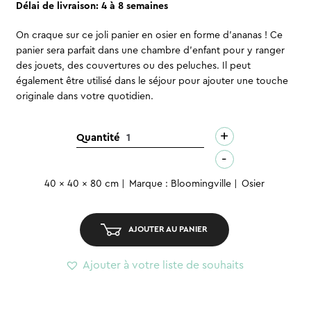
Délai de livraison: 4 à 8 semaines
On craque sur ce joli panier en osier en forme d’ananas ! Ce
panier sera parfait dans une chambre d’enfant pour y ranger
des jouets, des couvertures ou des peluches. Il peut
également être utilisé dans le séjour pour ajouter une touche
originale dans votre quotidien.
+
quantité
Quantité
de
-
Panier
40 x 40 x 80 cm
Marque : Bloomingville
Osier
osier
-
Ananas
AJOUTER AU PANIER
Ajouter à votre liste de souhaits