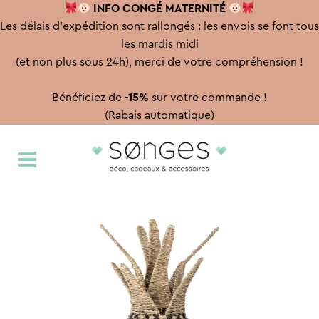
INFO CONGÉ
MATERNITÉ
Les délais d'expédition sont rallongés : les envois se font tous
les mardis midi
(et non plus sous 24h), merci de votre compréhension !
Bénéficiez de
-15%
sur votre commande !
(Rabais automatique)
Aller
Aller
à
au
la
contenu
navigation