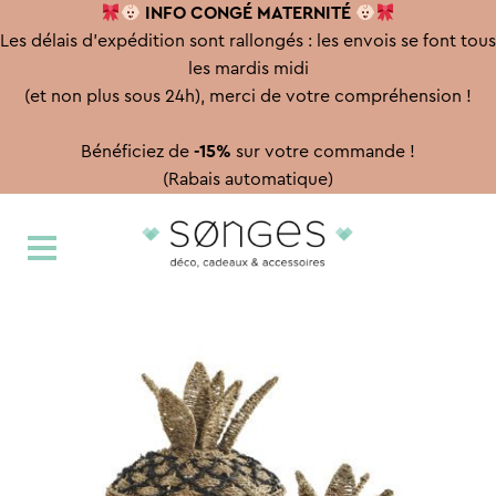
INFO CONGÉ
MATERNITÉ
Les délais d'expédition sont rallongés : les envois se font tous
les mardis midi
(et non plus sous 24h), merci de votre compréhension !
Bénéficiez de
-15%
sur votre commande !
(Rabais automatique)
Aller
Aller
à
au
la
contenu
navigation