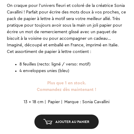
On craque pour l’univers fleuri et coloré de la créatrice Sonia
Cavallini ! Parfait pour écrire des mots doux à vos proches, ce
pack de papier à lettre à motif sera votre meilleur allié. Très
pratique pour toujours avoir sous la main un joli papier pour
écrire un mot de remerciement glissé avec un paquet de
biscuit à la voisine ou pour accompagner un cadeau…
Imaginé, découpé et emballé en France, imprimé en Italie.
Cet assortiment de papier à lettre contient :
8 feuilles (recto: ligné / verso: motif)
4 enveloppes unies (bleu)
Plus que 1 en stock.
Commandez dès maintenant !
quantité
13 x 18 cm
Papier
Marque : Sonia Cavallini
de
Papier
AJOUTER AU PANIER
à
lettre