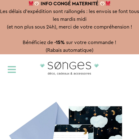
INFO CONGÉ
MATERNITÉ
Les délais d'expédition sont rallongés : les envois se font tous
les mardis midi
(et non plus sous 24h), merci de votre compréhension !
Bénéficiez de
-15%
sur votre commande !
(Rabais automatique)
Aller
Aller
à
au
la
contenu
navigation