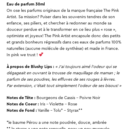
Eau de parfum 30ml
On ose les parfums originaux de la marque française The Pink
Artist. Sa mission? Puiser dans les souvenirs tendres de son
enfance, ses piliers, et chercher à redonner au monde sa
douceur perdue et à le transformer en ce lieu plus « rose »,
optimiste et joyeux! The Pink Artist encapsule donc des petits
et grands bonheurs régressifs dans ces eaux de parfums 100%
naturelles (aucune molécule de synthèse) et made in France.
In pink we trust !
À propos de Blushy Lips :
« J’ai toujours aimé l’odeur qui se
dégageait en ouvrant la trousse de maquillage de maman ; le
parfum de ses poudres, les effluves de ses rouges à lèvres.
Par extension, c’était tout simplement l’odeur de ses bisous! »
Notes de Tête :
Bourgeons de Cassis – Poivre Noir
Notes de Coeur :
Iris – Violette – Rose
Notes de Fond :
Vanille – Tolu* – Styrax**
*le baume Pérou a une note poudrée, douce, ambrée
** le styrax a une note sensuelle, peau un peu musquée