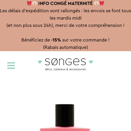
INFO CONGÉ
MATERNITÉ
Les délais d'expédition sont rallongés : les envois se font tous
les mardis midi
(et non plus sous 24h), merci de votre compréhension !
Bénéficiez de
-15%
sur votre commande !
(Rabais automatique)
Aller
Aller
à
au
la
contenu
navigation