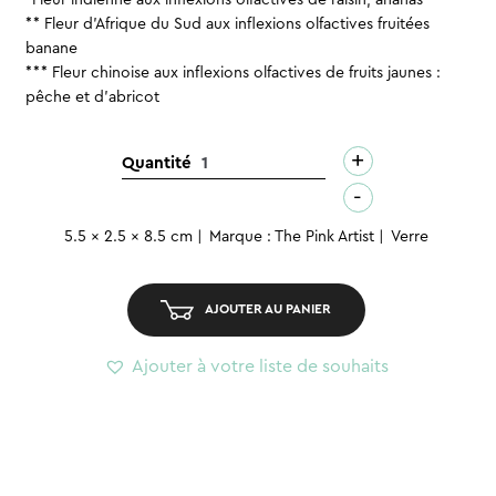
** Fleur d’Afrique du Sud aux inflexions olfactives fruitées
banane
*** Fleur chinoise aux inflexions olfactives de fruits jaunes :
pêche et d’abricot
+
quantité
Quantité
de
-
Parfum
5.5 x 2.5 x 8.5 cm
Marque : The Pink Artist
Verre
-
Tropical
Smoothie
AJOUTER AU PANIER
Ajouter à votre liste de souhaits