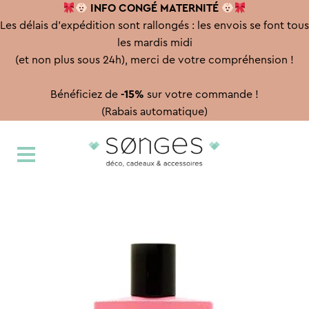
INFO CONGÉ
MATERNITÉ
Les délais d'expédition sont rallongés : les envois se font tous
les mardis midi
(et non plus sous 24h), merci de votre compréhension !
Bénéficiez de
-15%
sur votre commande !
(Rabais automatique)
Aller
Aller
à
au
la
contenu
navigation