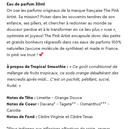
Eau de parfum 30ml
On ose les parfums originaux de la marque française The Pink
Artist. Sa mission? Puiser dans les souvenirs tendres de son
enfance, ses piliers, et chercher à redonner au monde sa
douceur perdue et à le transformer en ce lieu plus « rose »,
optimiste et joyeux! The Pink Artist encapsule donc des petits
et grands bonheurs régressifs dans ces eaux de parfums 100%
naturelles (aucune molécule de synthèse) et made in France.
In pink we trust !
À propos de Tropical Smoothie :
« Ce goût conditionné de
mélange de fruits tropicaux, ce soda orange désaltérant des
mercredis après-midi… C’est un pschiiit, pétillant, sucré,
fruité. »
Notes de Tête :
Limette – Orange Douce
Notes de Coeur :
Davana* – Tagete** – Osmanthus*** –
Carotte
Notes de Fond :
Cèdre Virginie et Cèdre Texas
*Fleur indienne aux inflexions olfactives de raisin, ananas