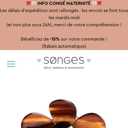
INFO CONGÉ
MATERNITÉ
Les délais d'expédition sont rallongés : les envois se font tous
les mardis midi
(et non plus sous 24h), merci de votre compréhension !
Bénéficiez de
-15%
sur votre commande !
(Rabais automatique)
Aller
Aller
à
au
la
contenu
navigation