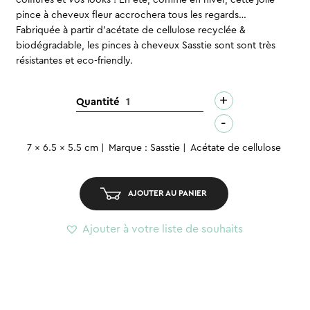
coiffures et vos looks ! En été, comme en hiver, cette jolie
pince à cheveux fleur accrochera tous les regards…
Fabriquée à partir d’acétate de cellulose recyclée &
biodégradable, les pinces à cheveux Sasstie sont sont très
résistantes et eco-friendly.
+
quantité
Quantité
de
-
Pince
7 x 6.5 x 5.5 cm
Marque : Sasstie
Acétate de cellulose
à
cheveux
-
AJOUTER AU PANIER
Bloom
Mocha
Ajouter à votre liste de souhaits