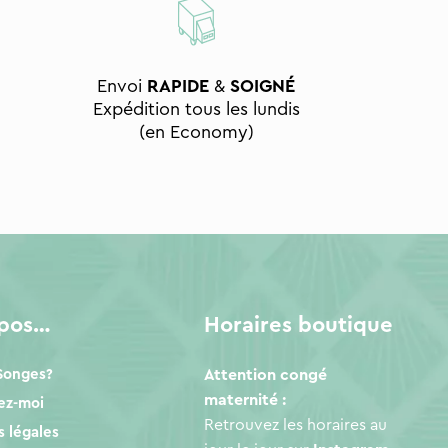
Envoi
RAPIDE
&
SOIGNÉ
Expédition tous les lundis
(en Economy)
opos…
Horaires boutique
 Songes?
Attention congé
maternité :
ez-moi
Retrouvez les horaires au
 légales