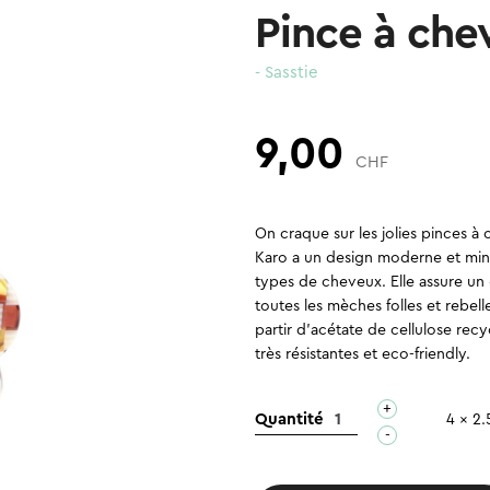
Pince à che
- Sasstie
9,00
CHF
On craque sur les jolies pinces à
Karo a un design moderne et minim
types de cheveux. Elle assure un 
toutes les mèches folles et rebell
partir d’acétate de cellulose rec
très résistantes et eco-friendly.
+
quantité
Quantité
4 x 2.
-
de
Pince