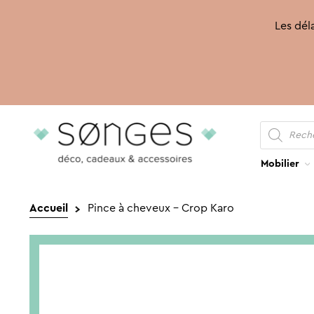
Les déla
Recherche
Aller
Aller
de
produits
à
au
la
contenu
Mobilier
navigation
Accueil
Pince à cheveux – Crop Karo