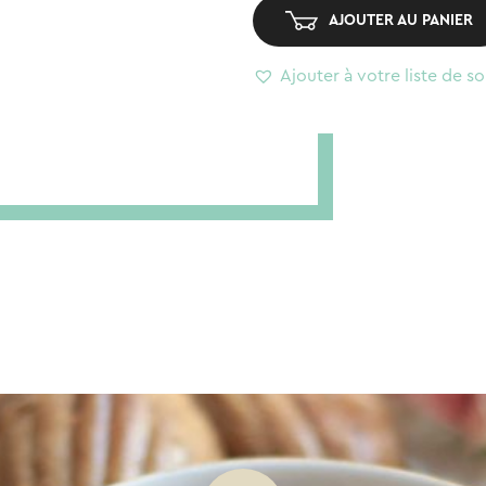
à
AJOUTER AU PANIER
cheveux
-
Ajouter à votre liste de so
Crop
Karo