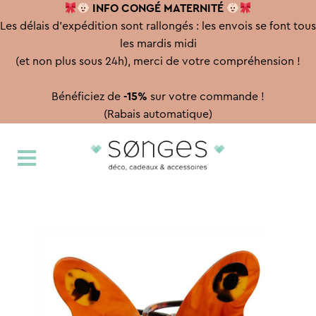
INFO CONGÉ
MATERNITÉ
Les délais d'expédition sont rallongés : les envois se font tous
les mardis midi
(et non plus sous 24h), merci de votre compréhension !
Bénéficiez de
-15%
sur votre commande !
(Rabais automatique)
Aller
Aller
à
au
la
contenu
navigation