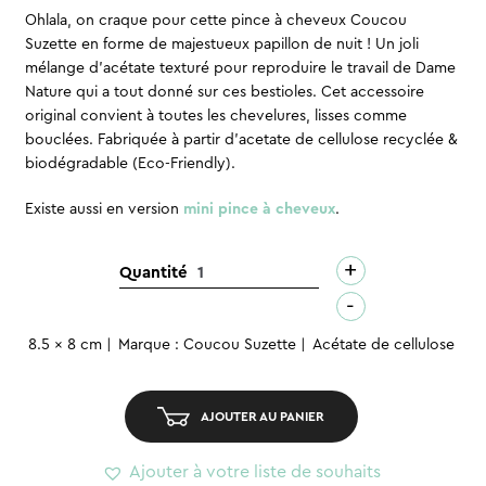
Ohlala, on craque pour cette pince à cheveux Coucou
Suzette en forme de majestueux papillon de nuit ! Un joli
mélange d’acétate texturé pour reproduire le travail de Dame
Nature qui a tout donné sur ces bestioles. Cet accessoire
original convient à toutes les chevelures, lisses comme
bouclées. Fabriquée à partir d’acetate de cellulose recyclée &
biodégradable (Eco-Friendly).
Existe aussi en version
mini pince à cheveux
.
+
quantité
Quantité
de
-
Pince
8.5 x 8 cm
Marque : Coucou Suzette
Acétate de cellulose
à
cheveux
-
AJOUTER AU PANIER
Papillon
brun
Ajouter à votre liste de souhaits