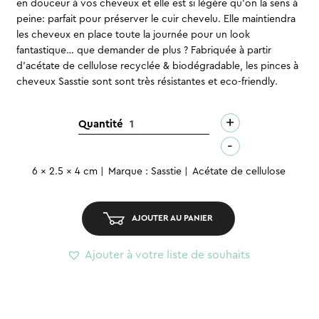
en douceur à vos cheveux et elle est si légère qu’on la sens à
peine: parfait pour préserver le cuir chevelu. Elle maintiendra
les cheveux en place toute la journée pour un look
fantastique… que demander de plus ? Fabriquée à partir
d’acétate de cellulose recyclée & biodégradable, les pinces à
cheveux Sasstie sont sont très résistantes et eco-friendly.
+
quantité
Quantité
de
-
Pince
6 x 2.5 x 4 cm
Marque : Sasstie
Acétate de cellulose
à
cheveux
-
AJOUTER AU PANIER
Wave
Cheetah
Ajouter à votre liste de souhaits