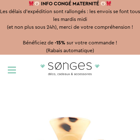
INFO CONGÉ
MATERNITÉ
Les délais d'expédition sont rallongés : les envois se font tous
les mardis midi
(et non plus sous 24h), merci de votre compréhension !
Bénéficiez de
-15%
sur votre commande !
(Rabais automatique)
Aller
Aller
à
au
la
contenu
navigation