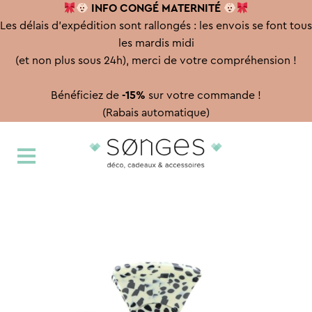
INFO CONGÉ
MATERNITÉ
Les délais d'expédition sont rallongés : les envois se font tous
les mardis midi
(et non plus sous 24h), merci de votre compréhension !
Bénéficiez de
-15%
sur votre commande !
(Rabais automatique)
Aller
Aller
à
au
la
contenu
navigation