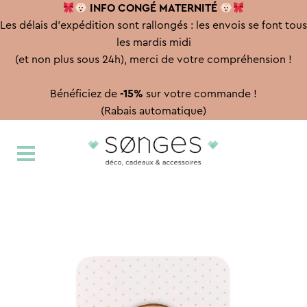
INFO CONGÉ
MATERNITÉ
Les délais d'expédition sont rallongés : les envois se font tous
les mardis midi
(et non plus sous 24h), merci de votre compréhension !
Bénéficiez de
-15%
sur votre commande !
(Rabais automatique)
Aller
Aller
à
au
la
contenu
navigation