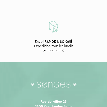
Envoi
RAPIDE
&
SOIGNÉ
Expédition tous les lundis
(en Economy)
Rue du Milieu 29
1400 Yverdon-les-Bains