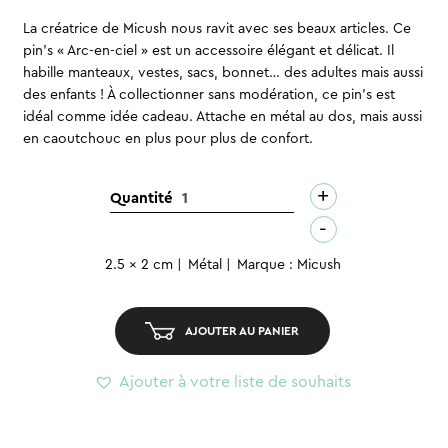
La créatrice de Micush nous ravit avec ses beaux articles. Ce
pin’s « Arc-en-ciel » est un accessoire élégant et délicat. Il
habille manteaux, vestes, sacs, bonnet… des adultes mais aussi
des enfants ! À collectionner sans modération, ce pin’s est
idéal comme idée cadeau. Attache en métal au dos, mais aussi
en caoutchouc en plus pour plus de confort.
+
quantité
Quantité
de
-
Pin's
2.5 x 2 cm
Métal
Marque : Micush
-
Arc-
en-
AJOUTER AU PANIER
ciel
Ajouter à votre liste de souhaits