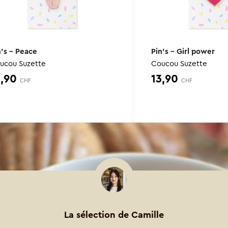
n’s – Peace
Pin’s – Girl power
ucou Suzette
Coucou Suzette
3,90
13,90
CHF
CHF
La sélection de Camille