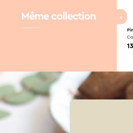
Même collection
Pin’s – Love
Pi
Coucou Suzette
Co
13,90
1
CHF