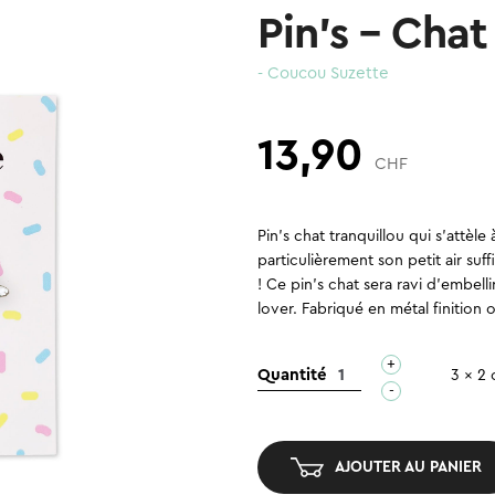
Pin’s – Cha
- Coucou Suzette
13,90
CHF
Pin’s chat tranquillou qui s’attèl
particulièrement son petit air su
! Ce pin’s chat sera ravi d’embell
lover. Fabriqué en métal finition 
+
quantité
Quantité
3 x 2
-
de
Pin’s
–
AJOUTER AU PANIER
Chat