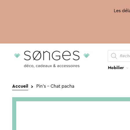
Les déla
Recherche
Aller
Aller
de
produits
à
au
la
contenu
Mobilier
navigation
Accueil
Pin’s – Chat pacha