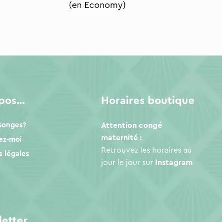
(en Economy)
opos…
Horaires boutique
 Songes?
Attention congé
maternité :
ez-moi
Retrouvez les horaires au
 légales
jour le jour sur
Instagram
etter