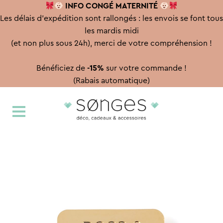
INFO CONGÉ
MATERNITÉ
Les délais d'expédition sont rallongés : les envois se font tous
les mardis midi
(et non plus sous 24h), merci de votre compréhension !
Bénéficiez de
-15%
sur votre commande !
(Rabais automatique)
Aller
Aller
à
au
la
contenu
navigation