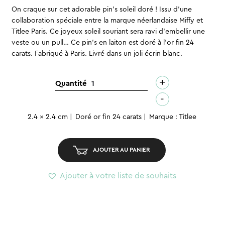
On craque sur cet adorable pin’s soleil doré ! Issu d’une
collaboration spéciale entre la marque néerlandaise Miffy et
Titlee Paris. Ce joyeux soleil souriant sera ravi d’embellir une
veste ou un pull… Ce pin’s en laiton est doré à l’or fin 24
carats. Fabriqué à Paris. Livré dans un joli écrin blanc.
+
quantité
Quantité
de
-
Pin's
2.4 x 2.4 cm
Doré or fin 24 carats
Marque : Titlee
doré
–
Soleil
AJOUTER AU PANIER
Ajouter à votre liste de souhaits