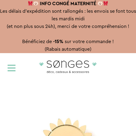
INFO CONGÉ
MATERNITÉ
Les délais d'expédition sont rallongés : les envois se font tous
les mardis midi
(et non plus sous 24h), merci de votre compréhension !
Bénéficiez de
-15%
sur votre commande !
(Rabais automatique)
Aller
Aller
à
au
la
contenu
navigation