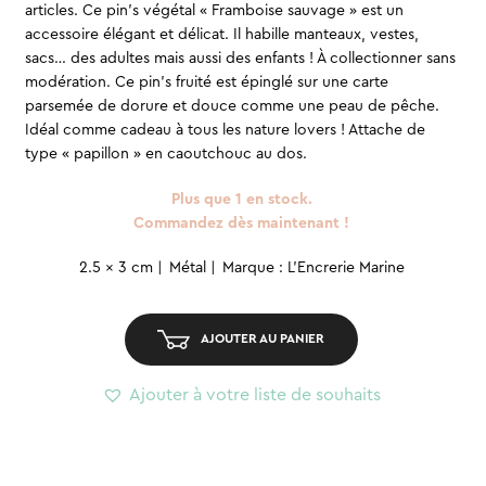
articles. Ce pin’s végétal « Framboise sauvage » est un
accessoire élégant et délicat. Il habille manteaux, vestes,
sacs… des adultes mais aussi des enfants ! À collectionner sans
modération. Ce pin’s fruité est épinglé sur une carte
parsemée de dorure et douce comme une peau de pêche.
Idéal comme cadeau à tous les nature lovers ! Attache de
type « papillon » en caoutchouc au dos.
Plus que 1 en stock.
Commandez dès maintenant !
quantité
2.5 x 3 cm
Métal
Marque : L'Encrerie Marine
de
Pin’s
AJOUTER AU PANIER
émaillé
–
Ajouter à votre liste de souhaits
Framboise