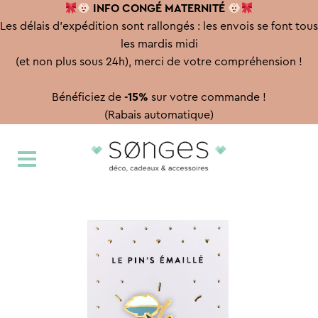
INFO CONGÉ
MATERNITÉ
Les délais d'expédition sont rallongés : les envois se font tous
les mardis midi
(et non plus sous 24h), merci de votre compréhension !
Bénéficiez de
-15%
sur votre commande !
(Rabais automatique)
Aller
Aller
à
au
la
contenu
navigation