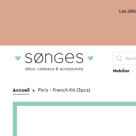
Les déla
Recherche
Aller
Aller
de
produits
à
au
la
contenu
Mobilier
navigation
Accueil
Pin’s – French Kit (3pcs)