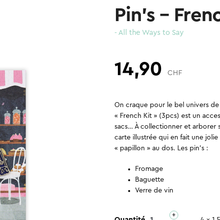
Pin’s – Fren
- All the Ways to Say
14,90
CHF
On craque pour le bel univers de 
« French Kit » (3pcs) est un access
sacs… À collectionner et arborer 
carte illustrée qui en fait une j
« papillon » au dos. Les pin’s :
Fromage
Baguette
Verre de vin
+
quantité
Quantité
4 x 1.