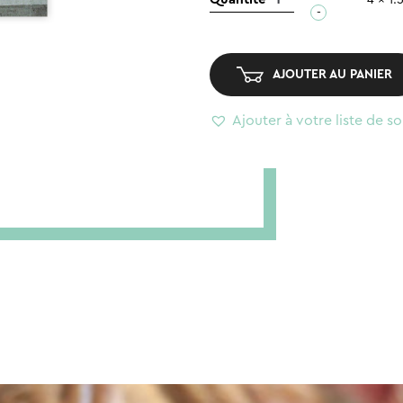
-
de
Pin's
–
AJOUTER AU PANIER
French
Kit
Ajouter à votre liste de so
(3pcs)