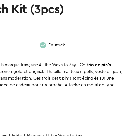
ch Kit (3pcs)
En stock
la marque française All the Ways to Say ! Ce
trio de pin’s
oire rigolo et original. Il habille manteaux, pulls, veste en jean,
sans modération. Ces trois petit pin’s sont épinglés sur une
olie idée de cadeau pour un proche. Attache en métal de type
5 cm
Métal
Marque : All the Ways to Say