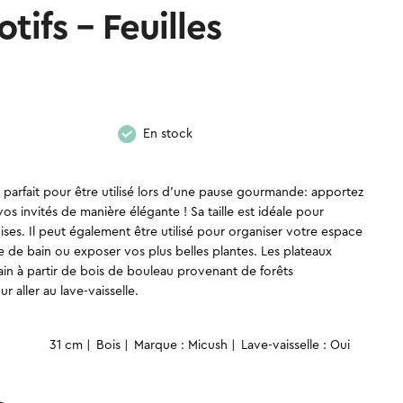
tifs – Feuilles
En stock
est parfait pour être utilisé lors d’une pause gourmande: apportez
 vos invités de manière élégante ! Sa taille est idéale pour
es. Il peut également être utilisé pour organiser votre espace
le de bain ou exposer vos plus belles plantes. Les plateaux
ain à partir de bois de bouleau provenant de forêts
 aller au lave-vaisselle.
quantité
31 cm
Bois
Marque : Micush
Lave-vaisselle : Oui
de
Plateau