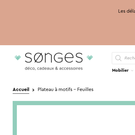
Les déla
Recherche
Aller
Aller
de
produits
à
au
la
contenu
Mobilier
navigation
Accueil
Plateau à motifs – Feuilles