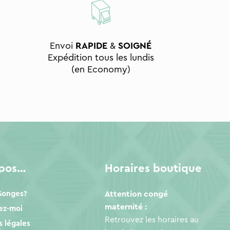
Envoi
RAPIDE
&
SOIGNÉ
Expédition tous les lundis
(en Economy)
opos…
Horaires boutique
 Songes?
Attention congé
maternité :
ez-moi
Retrouvez les horaires au
 légales