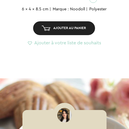
Porte-
6 x 4 x 8.5 cm
Marque : Noodoll
Polyester
clés
peluche
–
AJOUTER AU PANIER
Patate
Ricespud
Ajouter à votre liste de souhaits