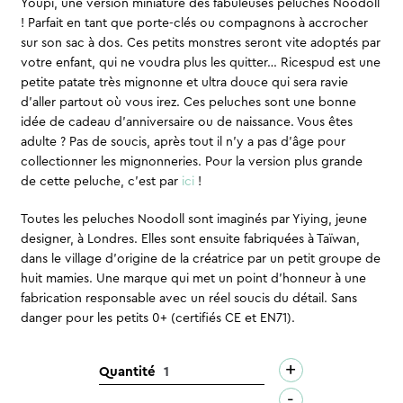
Youpi, une version miniature des fabuleuses peluches Noodoll
! Parfait en tant que porte-clés ou compagnons à accrocher
sur son sac à dos. Ces petits monstres seront vite adoptés par
votre enfant, qui ne voudra plus les quitter… Ricespud est une
petite patate très mignonne et ultra douce qui sera ravie
d’aller partout où vous irez. Ces peluches sont une bonne
idée de cadeau d’anniversaire ou de naissance. Vous êtes
adulte ? Pas de soucis, après tout il n’y a pas d’âge pour
collectionner les mignonneries. Pour la version plus grande
de cette peluche, c’est par
ici
!
Toutes les peluches Noodoll sont imaginés par Yiying, jeune
designer, à Londres. Elles sont ensuite fabriquées à Taïwan,
dans le village d’origine de la créatrice par un petit groupe de
huit mamies. Une marque qui met un point d’honneur à une
fabrication responsable avec un réel soucis du détail. Sans
danger pour les petits 0+ (certifiés CE et EN71).
+
quantité
Quantité
de
-