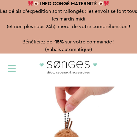
INFO CONGÉ
MATERNITÉ
Les délais d'expédition sont rallongés : les envois se font tous
les mardis midi
(et non plus sous 24h), merci de votre compréhension !
Bénéficiez de
-15%
sur votre commande !
(Rabais automatique)
Aller
Aller
à
au
la
contenu
navigation