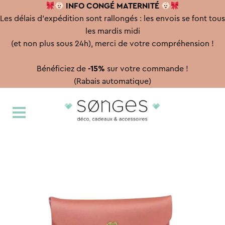
INFO CONGÉ
MATERNITÉ
Les délais d'expédition sont rallongés : les envois se font tous
les mardis midi
(et non plus sous 24h), merci de votre compréhension !
Bénéficiez de
-15%
sur votre commande !
(Rabais automatique)
Aller
Aller
à
au
la
contenu
navigation