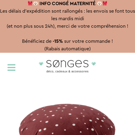
INFO CONGÉ
MATERNITÉ
Les délais d'expédition sont rallongés : les envois se font tous
les mardis midi
(et non plus sous 24h), merci de votre compréhension !
Bénéficiez de
-15%
sur votre commande !
(Rabais automatique)
Aller
Aller
à
au
la
contenu
navigation