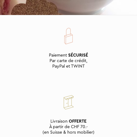
Paiement
SÉCURISÉ
Par carte de crédit,
PayPal et TWINT
Livraison
OFFERTE
À partir de CHF 70.-
(en Suisse & hors mobilier)