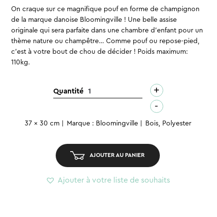
On craque sur ce magnifique pouf en forme de champignon
de la marque danoise Bloomingville ! Une belle assise
originale qui sera parfaite dans une chambre d’enfant pour un
thème nature ou champêtre… Comme pouf ou repose-pied,
c’est à votre bout de chou de décider ! Poids maximum:
110kg.
+
quantité
Quantité
de
-
Pouf
37 x 30 cm
Marque : Bloomingville
Bois, Polyester
-
Champignon
AJOUTER AU PANIER
Ajouter à votre liste de souhaits