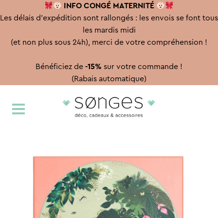
INFO CONGÉ
MATERNITÉ
Les délais d'expédition sont rallongés : les envois se font tous
les mardis midi
(et non plus sous 24h), merci de votre compréhension !
Bénéficiez de
-15%
sur votre commande !
(Rabais automatique)
Aller
Aller
à
au
la
contenu
navigation