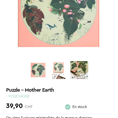
Puzzle – Mother Earth
- ViSSEVASSE
39,90
CHF
En stock