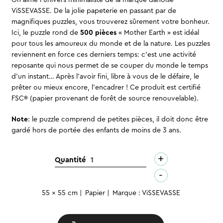
On aime l’univers minimaliste de la marque danoise
ViSSEVASSE. De la jolie papeterie en passant par de
magnifiques puzzles, vous trouverez sûrement votre bonheur.
Ici, le puzzle rond de
500 pièces
« Mother Earth » est idéal
pour tous les amoureux du monde et de la nature. Les puzzles
reviennent en force ces derniers temps: c’est une activité
reposante qui nous permet de se couper du monde le temps
d’un instant… Après l’avoir fini, libre à vous de le défaire, le
prêter ou mieux encore, l’encadrer ! Ce produit est certifié
FSC® (papier provenant de forêt de source renouvelable).
Note
: le puzzle comprend de petites pièces, il doit donc être
gardé hors de portée des enfants de moins de 3 ans.
+
quantité
Quantité
de
-
Puzzle
55 x 55 cm
Papier
Marque : ViSSEVASSE
-
Mother
Earth