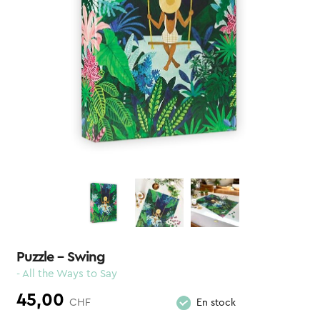
Puzzle – Swing
- All the Ways to Say
45,00
CHF
En stock