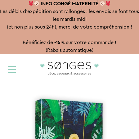
INFO CONGÉ
MATERNITÉ
Les délais d'expédition sont rallongés : les envois se font tous
les mardis midi
(et non plus sous 24h), merci de votre compréhension !
Bénéficiez de
-15%
sur votre commande !
(Rabais automatique)
Aller
Aller
à
au
la
contenu
navigation