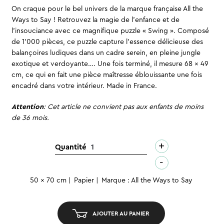
On craque pour le bel univers de la marque française All the
Ways to Say ! Retrouvez la magie de l’enfance et de
l’insouciance avec ce magnifique puzzle « Swing ». Composé
de 1’000 pièces, ce puzzle capture l’essence délicieuse des
balançoires ludiques dans un cadre serein, en pleine jungle
exotique et verdoyante…. Une fois terminé, il mesure 68 x 49
cm, ce qui en fait une pièce maîtresse éblouissante une fois
encadré dans votre intérieur. Made in France.
Attention
: Cet article ne convient pas aux enfants de moins
de 36 mois.
+
quantité
Quantité
de
-
Puzzle
50 x 70 cm
Papier
Marque : All the Ways to Say
-
Swing
AJOUTER AU PANIER