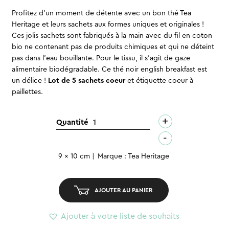
Profitez d’un moment de détente avec un bon thé Tea
Heritage et leurs sachets aux formes uniques et originales !
Ces jolis sachets sont fabriqués à la main avec du fil en coton
bio ne contenant pas de produits chimiques et qui ne déteint
pas dans l’eau bouillante. Pour le tissu, il s’agit de gaze
alimentaire biodégradable. Ce thé noir english breakfast est
un délice !
Lot de 5 sachets coeur
et étiquette coeur à
paillettes.
+
quantité
Quantité
de
-
Sachet
9 x 10 cm
Marque : Tea Heritage
Coeur
-
English
AJOUTER AU PANIER
Breakfast
(5pcs)
Ajouter à votre liste de souhaits