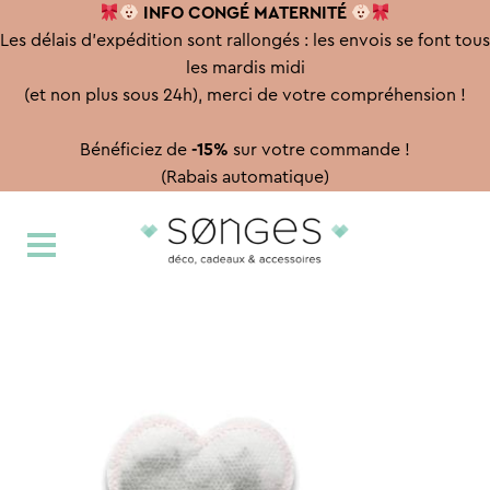
INFO CONGÉ
MATERNITÉ
Les délais d'expédition sont rallongés : les envois se font tous
les mardis midi
(et non plus sous 24h), merci de votre compréhension !
Bénéficiez de
-15%
sur votre commande !
(Rabais automatique)
Aller
Aller
à
au
la
contenu
navigation