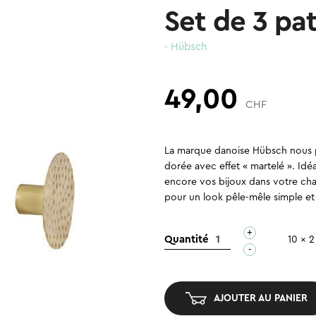
Set de 3 pa
- Hübsch
49,00
CHF
La marque danoise Hübsch nous p
dorée avec effet « martelé ». Idé
encore vos bijoux dans votre cha
pour un look pêle-mêle simple et
+
quantité
Quantité
10 x 
-
de
Set
de
AJOUTER AU PANIER
3