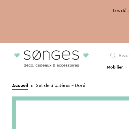
Les déla
Recherche
Aller
Aller
de
produits
à
au
la
contenu
Mobilier
navigation
Accueil
Set de 3 patères – Doré