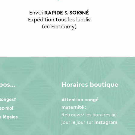
Envoi
RAPIDE
&
SOIGNÉ
Expédition tous les lundis
(en Economy)
opos…
Horaires boutique
 Songes?
Attention congé
maternité :
ez-moi
Retrouvez les horaires au
 légales
jour le jour sur
Instagram