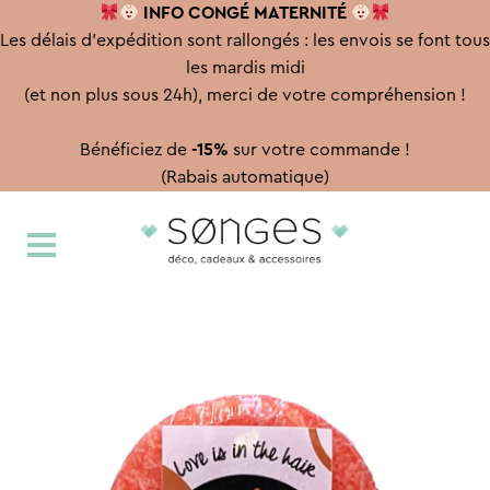
INFO CONGÉ
MATERNITÉ
Les délais d'expédition sont rallongés : les envois se font tous
les mardis midi
(et non plus sous 24h), merci de votre compréhension !
Bénéficiez de
-15%
sur votre commande !
(Rabais automatique)
Aller
Aller
à
au
la
contenu
navigation