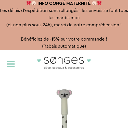
INFO CONGÉ
MATERNITÉ
Les délais d'expédition sont rallongés : les envois se font tous
les mardis midi
(et non plus sous 24h), merci de votre compréhension !
Bénéficiez de
-15%
sur votre commande !
(Rabais automatique)
Aller
Aller
à
au
la
contenu
navigation