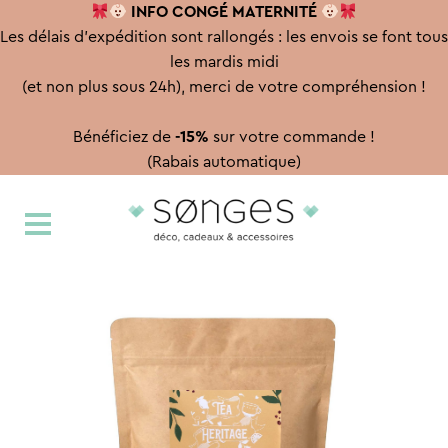
INFO CONGÉ
MATERNITÉ
Les délais d'expédition sont rallongés : les envois se font tous
les mardis midi
(et non plus sous 24h), merci de votre compréhension !
Bénéficiez de
-15%
sur votre commande !
(Rabais automatique)
Aller
Aller
à
au
la
contenu
navigation