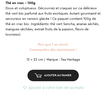
Thé en vrac – 100g
Doux et voluptueux. Découvrez et craquez sur ce délicieux
thé vert bio parfumé aux fruits exotiques. Autant gourmand et
savoureux en version glacée ! Ce paquet contient 100g de
thé en vrac bio. Ingrédients: thé vert Sencha, ananas séchés,
mangues séchées, extrait fruits de la passion, fleurs de
tournesol.
Plus que 1 en stock.
Commandez dès maintenant !
quantité
13 x 23 cm
Marque : Tea Heritage
de
Thé
AJOUTER AU PANIER
en
vrac
Ajouter à votre liste de souhaits
-
Ananas
passion