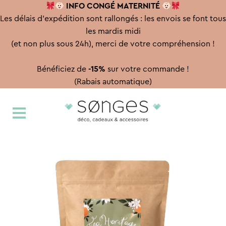
INFO CONGÉ
MATERNITÉ
Les délais d'expédition sont rallongés : les envois se font tous
les mardis midi
(et non plus sous 24h), merci de votre compréhension !
Bénéficiez de
-15%
sur votre commande !
(Rabais automatique)
Aller
Aller
à
au
la
contenu
navigation