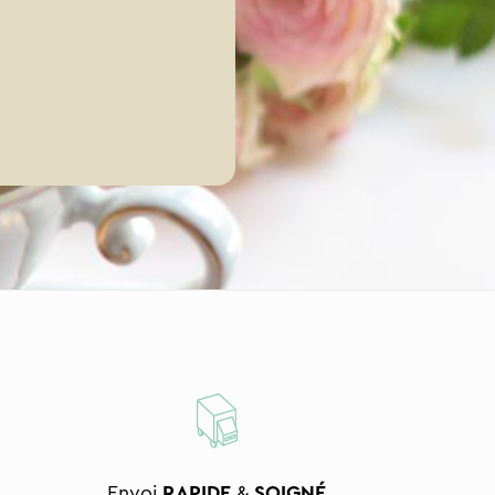
Envoi
RAPIDE
&
SOIGNÉ