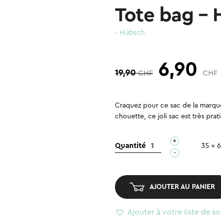
Tote bag – 
- Hübsch
Le
6,90
19,90
CHF
CHF
prix
Craquez pour ce sac de la marqu
chouette, ce joli sac est très pr
initial
+
quantité
Quantité
35 x 
-
de
était :
Tote
bag
AJOUTER AU PANIER
19,90 
-
Hibou
Ajouter à votre liste de so