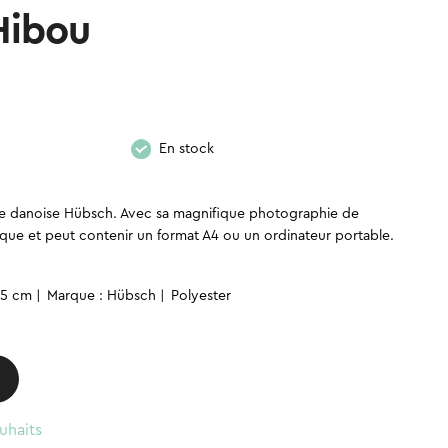
Hibou
Le
En stock
prix
e danoise Hübsch. Avec sa magnifique photographie de
atique et peut contenir un format A4 ou un ordinateur portable.
actuel
65 cm
Marque : Hübsch
Polyester
est :
CHF.
6,90 CHF.
uhaits