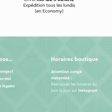
Expédition tous les lundis
(en Economy)
opos…
Horaires boutique
 Songes?
Attention congé
maternité :
ez-moi
Retrouvez les horaires au
 légales
jour le jour sur
Instagram