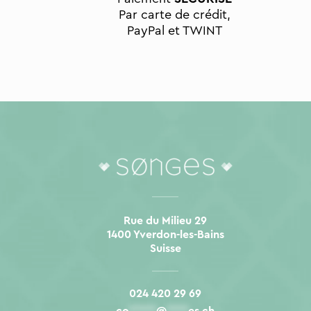
Par carte de crédit,
PayPal et TWINT
Rue du Milieu 29
1400 Yverdon-les-Bains
Suisse
024 420 29 69
co
*****
@
****
es.ch