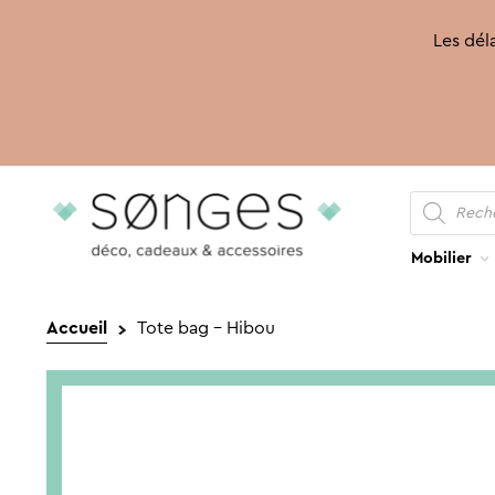
Les déla
Recherche
Aller
Aller
de
produits
à
au
la
contenu
Mobilier
navigation
Accueil
Tote bag – Hibou