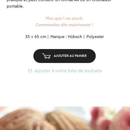
portable.
était :
est :
Plus que 1 en stock.
19,90 CHF.
6,90 CHF.
Commandez dès maintenant !
quantité
35 x 65 cm
Marque : Hübsch
Polyester
de
Tote
AJOUTER AU PANIER
bag
-
Ajouter à votre liste de souhaits
Plumes