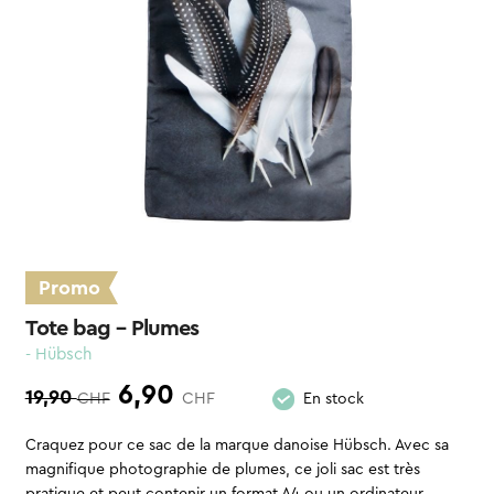
Promo
Tote bag – Plumes
- Hübsch
Le
Le
6,90
19,90
CHF
CHF
En stock
prix
prix
Craquez pour ce sac de la marque danoise Hübsch. Avec sa
magnifique photographie de plumes, ce joli sac est très
initial
actuel
pratique et peut contenir un format A4 ou un ordinateur