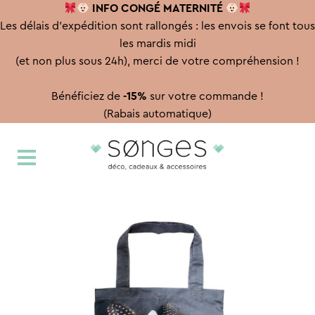
INFO CONGÉ
MATERNITÉ
Les délais d'expédition sont rallongés : les envois se font tous
les mardis midi
(et non plus sous 24h), merci de votre compréhension !
Bénéficiez de
-15%
sur votre commande !
(Rabais automatique)
Aller
Aller
à
au
la
contenu
navigation