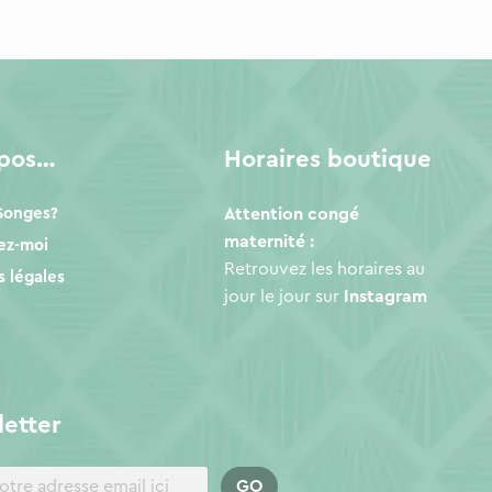
opos…
Horaires boutique
 Songes?
Attention congé
maternité :
ez-moi
Retrouvez les horaires au
 légales
jour le jour sur
Instagram
etter