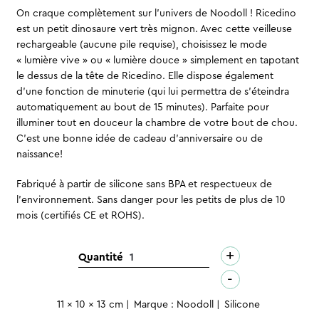
On craque complètement sur l’univers de Noodoll ! Ricedino
est un petit dinosaure vert très mignon. Avec cette veilleuse
rechargeable (aucune pile requise), choisissez le mode
« lumière vive » ou « lumière douce » simplement en tapotant
le dessus de la tête de Ricedino. Elle dispose également
d’une fonction de minuterie (qui lui permettra de s’éteindra
automatiquement au bout de 15 minutes). Parfaite pour
illuminer tout en douceur la chambre de votre bout de chou.
C’est une bonne idée de cadeau d’anniversaire ou de
naissance!
Fabriqué à partir de silicone sans BPA et respectueux de
l’environnement. Sans danger pour les petits de plus de 10
mois (certifiés CE et ROHS).
+
quantité
Quantité
de
-
Veilleuse
11 x 10 x 13 cm
Marque : Noodoll
Silicone
–