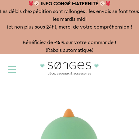
INFO CONGÉ
MATERNITÉ
Les délais d'expédition sont rallongés : les envois se font tous
les mardis midi
(et non plus sous 24h), merci de votre compréhension !
Bénéficiez de
-15%
sur votre commande !
(Rabais automatique)
Aller
Aller
à
au
la
contenu
navigation