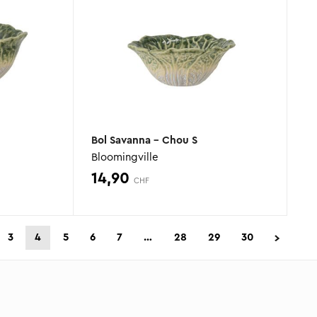
Bol Savanna – Chou S
Bloomingville
14,90
CHF
3
4
5
6
7
…
28
29
30