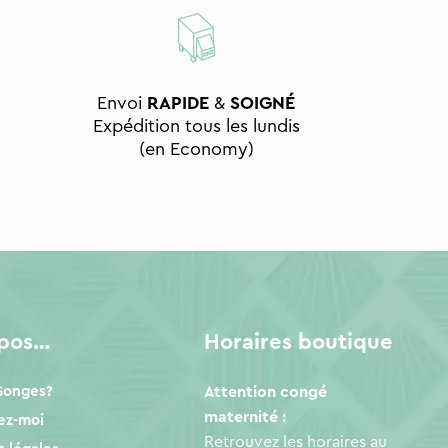
Envoi
RAPIDE
&
SOIGNÉ
Expédition tous les lundis
(en Economy)
opos…
Horaires boutique
 Songes?
Attention congé
maternité :
ez-moi
Retrouvez les horaires au