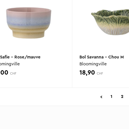
 Safie – Rose/mauve
Bol Savanna – Chou M
omingville
Bloomingville
,00
18,90
CHF
CHF
1
2