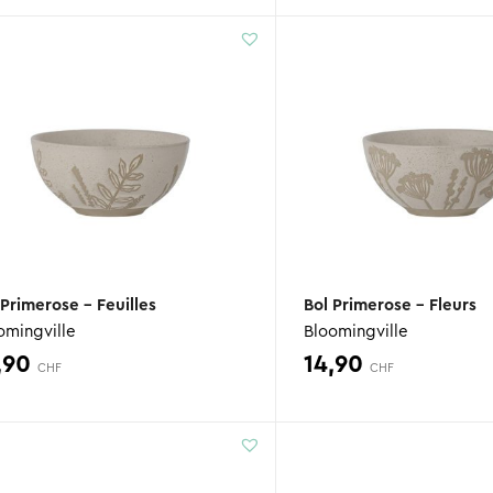
 Primerose – Feuilles
Bol Primerose – Fleurs
omingville
Bloomingville
,90
14,90
CHF
CHF