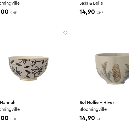
omingville
Sass & Belle
,00
14,90
CHF
CHF
 Hannah
Bol Hollie – Hiver
omingville
Bloomingville
,00
14,90
CHF
CHF